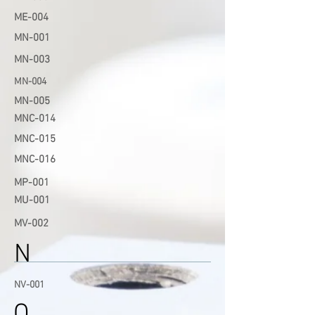
ME-0
04
MN-001
MN-003
MN-004
MN-005
MNC
-014
MNC-
015
MNC-0
16
MP-001
MU-
001
MV-002
N
NV-001