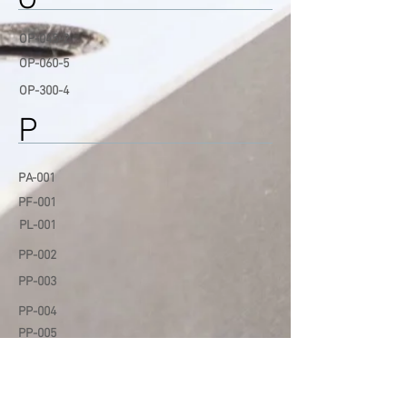
O
OP-045
-2
OP-06
0-5
OP-300-4
P
PA-001
PF-001
PL-001
PP-002
PP-003
PP-004
PP-005
PP-006
PP-007
PR-001